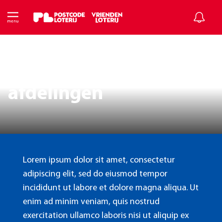
Verken onze
afdelingen
Lorem ipsum dolor sit amet, consectetur
adipiscing elit, sed do eiusmod tempor
incididunt ut labore et dolore magna aliqua. Ut
enim ad minim veniam, quis nostrud
exercitation ullamco laboris nisi ut aliquip ex