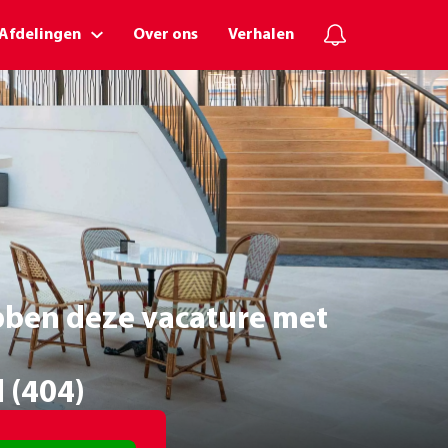
Afdelingen
Over ons
Verhalen
ebben deze vacature met
d (404)