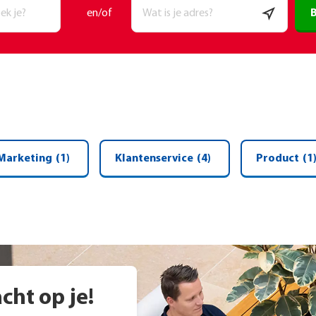
B
en/of
s
Marketing
(1)
Klantenservice
(4)
Product
(1
ht op je!