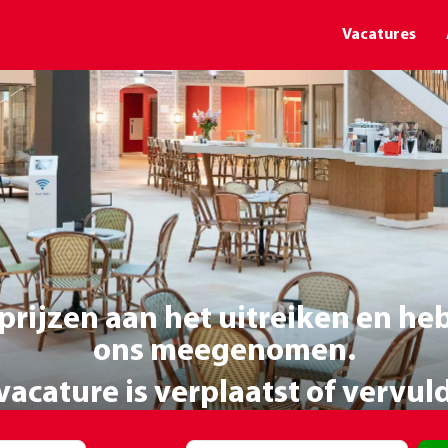
Vacatures
prijzen aan het uitreiken en h
ons meegenomen.
acature is verplaatst of vervul