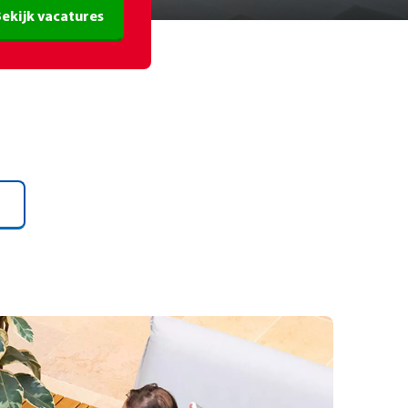
ekijk vacatures
)