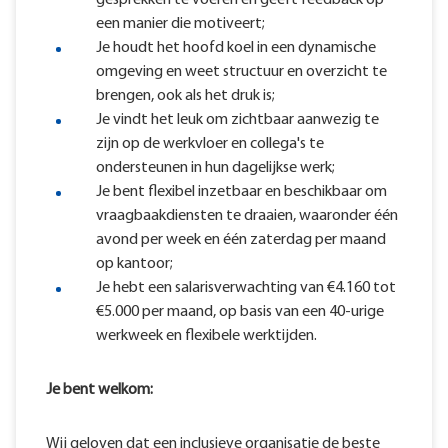
gesprekken te voeren en geeft feedback op
een manier die motiveert;
Je houdt het hoofd koel in een dynamische
omgeving en weet structuur en overzicht te
brengen, ook als het druk is;
Je vindt het leuk om zichtbaar aanwezig te
zijn op de werkvloer en collega's te
ondersteunen in hun dagelijkse werk;
Je bent flexibel inzetbaar en beschikbaar om
vraagbaakdiensten te draaien, waaronder één
avond per week en één zaterdag per maand
op kantoor;
Je hebt een salarisverwachting van €4.160 tot
€5.000 per maand, op basis van een 40-urige
werkweek en flexibele werktijden.
Je bent welkom:
Wij geloven dat een inclusieve organisatie de beste