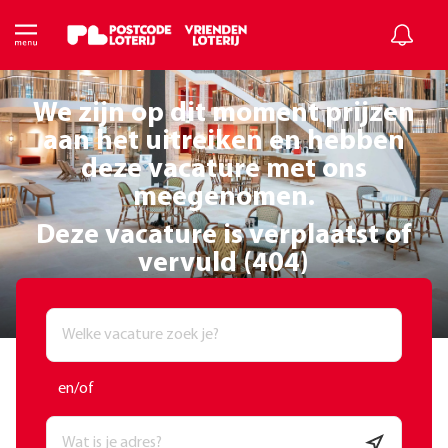
We zijn op dit moment prijzen
aan het uitreiken en hebben
deze vacature met ons
meegenomen.
Deze vacature is verplaatst of
vervuld (404)
en/of